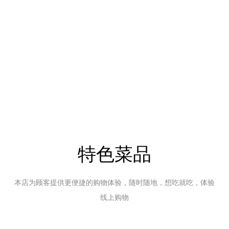
特色菜品
本店为顾客提供更便捷的购物体验，随时随地，想吃就吃，体验
线上购物